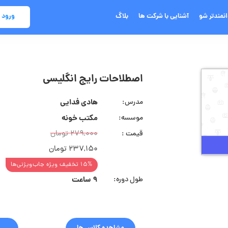
انمندتر شو
آشنایی با شرکت ها
بلاگ
ورود 
اصطلاحات رایج انگلیسی
هادی فدایی
مدرس:
مکتب خونه
موسسه:
279,000 تومان
قیمت :
237,150 تومان
15% تخفیف ویژه جاب‌ویژنی‌ها
9 ساعت
طول دوره: